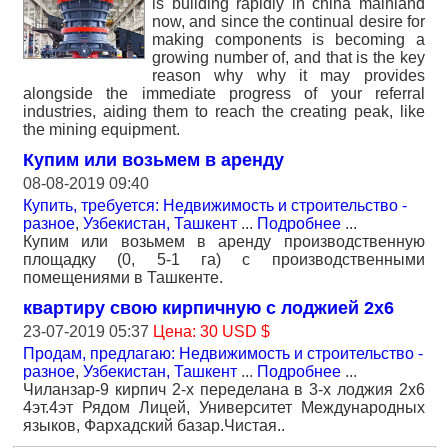
is building rapidly in china mainland
now, and since the continual desire for
making components is becoming a
growing number of, and that is the key
reason why why it may provides
alongside the immediate progress of your referral
industries, aiding them to reach the creating peak, like
the mining equipment.
Купим или возьмем в аренду
08-08-2019 09:40
Купить, требуется: Недвижимость и строительство -
разное
,
Узбекистан, Ташкент
...
Подробнее
...
Купим или возьмем в аренду производственную
площадку (0, 5-1 га) с производственными
помещениями в Ташкенте.
квартиру свою кирпичную с лоджией 2х6
23-07-2019 05:37
Цена: 30 USD $
Продам, предлагаю: Недвижимость и строительство -
разное
,
Узбекистан, Ташкент
...
Подробнее
...
Чиланзар-9 кирпич 2-х переделана в 3-х лоджия 2х6
4эт.4эт Рядом Лицей, Университет Международных
языков, Фархадский базар.Чистая..