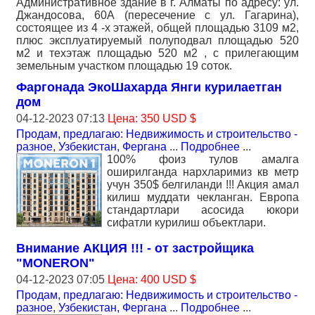
Административное здание в г. Алматы по адресу: ул.
Джандосова, 60А (пересечение с ул. Гагарина),
состоящее из 4 -х этажей, общей площадью 3109 м2,
плюс эксплуатируемый полуподвал площадью 520
м2 и техэтаж площадью 520 м2 , с прилегающим
земельным участком площадью 19 соток.
Фаргонада ЭкоШахарда Янги курилаетган
дом
04-12-2023 07:13
Цена: 350 USD $
Продам, предлагаю: Недвижимость и строительство -
разное
,
Узбекистан, Фергана
...
Подробнее
...
100% фоиз тулов амалга
оширилганда нархларимиз кв метр
учун 350$ белгиланди !!! Акция амал
килиш муддати чекланган. Европа
стандартлари асосида юкори
сифатли курилиш объектлари.
Внимание АКЦИЯ !!! - от застройщика
"MONERON"
04-12-2023 07:05
Цена: 400 USD $
Продам, предлагаю: Недвижимость и строительство -
разное
,
Узбекистан, Фергана
...
Подробнее
...