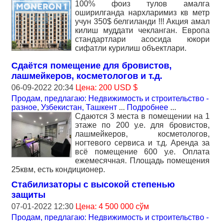
100% фоиз тулов амалга
оширилганда нархларимиз кв метр
учун 350$ белгиланди !!! Акция амал
килиш муддати чекланган. Европа
стандартлари асосида юкори
сифатли курилиш объектлари.
Сдаётся помещение для бровистов,
лашмейкеров, косметологов и т.д.
06-09-2022 20:34
Цена: 200 USD $
Продам, предлагаю: Недвижимость и строительство -
разное
,
Узбекистан, Ташкент
...
Подробнее
...
Сдаются 3 места в помещении на 1
этаже по 200 у.е. для бровистов,
лашмейкеров, косметологов,
ногтевого сервиса и т.д. Аренда за
всё помещение 600 у.е. Оплата
ежемесячная. Площадь помещения
25квм, есть кондиционер.
Стабилизаторы с высокой степенью
защиты
07-01-2022 12:30
Цена: 4 500 000 сўм
Продам, предлагаю: Недвижимость и строительство -