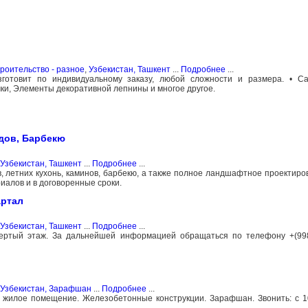
роительство - разное
,
Узбекистан, Ташкент
...
Подробнее
...
отовит по индивидуальному заказу, любой сложности и размера. • Са
очки, Элементы декоративной лепнины и многое другое.
дов, Барбекю
Узбекистан, Ташкент
...
Подробнее
...
в, летних кухонь, каминов, барбекю, а также полное ландшафтное проектиро
иалов и в договоренные сроки.
артал
Узбекистан, Ташкент
...
Подробнее
...
вертый этаж. За дальнейшей информацией обращаться по телефону +(998
Узбекистан, Зарафшан
...
Подробнее
...
к, жилое помещение. Железобетонные конструкции. Зарафшан. Звонить: с 1