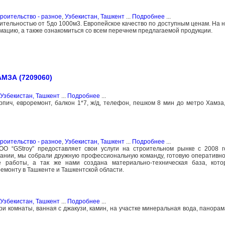
роительство - разное
,
Узбекистан, Ташкент
...
Подробнее
...
ительностью от 5до 1000м3. Европейское качество по доступным ценам. На 
ацию, а также ознакомиться со всем перечнем предлагаемой продукции.
МЗА (7209060)
Узбекистан, Ташкент
...
Подробнее
...
рпич, евроремонт, балкон 1*7, ж/д, телефон, пешком 8 мин до метро Хамза,
роительство - разное
,
Узбекистан, Ташкент
...
Подробнее
...
 “GStroy” предоставляет свои услуги на строительном рынке с 2008 го
нии, мы собрали дружную профессиональную команду, готовую оперативно
 работы, а так же нами создана материально-техническая база, кото
емонту в Ташкенте и Ташкентской области.
Узбекистан, Ташкент
...
Подробнее
...
и комнаты, ванная с джакузи, камин, на участке минеральная вода, панорам