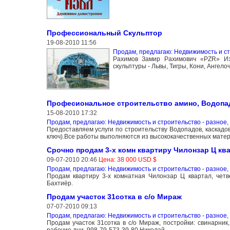
Профессиональный Скульптор
19-08-2010 11:56
Продам, предлагаю: Недвижимость и ст
Рахимов Замир Рахимович «PZR» Изг
скульптуры - Львы, Тигры, Кони, Ангел
Професиональное строительство амино, Водопа
15-08-2010 17:32
Продам, предлагаю: Недвижимость и строительство - разное
,
Предоставляем услуги по строительству Водопадов, каскадо
ключ).Все работы выполняются из высококачественных матер
Срочно продам 3-х комн квартиру Чилонзар Ц кв
09-07-2010 20:46
Цена: 38 000 USD $
Продам, предлагаю: Недвижимость и строительство - разное
,
Продам квартиру 3-х комнатная Чилонзар Ц квартал, чет
Бахтиёр.
Продам участок 31сотка в с/о Мираж
07-07-2010 09:13
Продам, предлагаю: Недвижимость и строительство - разное
,
Продам участок 31сотка в с/о Мираж, постройки: свинарни
рабочие дни. 998-79-573-39-80 Николай.