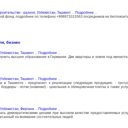
роительство - разное
,
Узбекистан, Ташкент
...
Подробнее
...
елой фонд. подробнее по телефону +998973315563 посредников не беспокоить!
ля, бизнес
Узбекистан, Ташкент
...
Подробнее
...
лучить высшее образование в Германии. Две квартиры и земля под миниотель
Узбекистан, Ташкент
...
Подробнее
...
 в Ташкенте - предлагает к реализации следующую продукцию: - тротуа
бордюры - лотки (новинка!) - цокольная и облицовочная плитка а также услу
Узбекистан, Фергана
...
Подробнее
...
лась демократическими ценами при высоком качестве предоставляемых услу
читанный на внимание состоятельных людей.