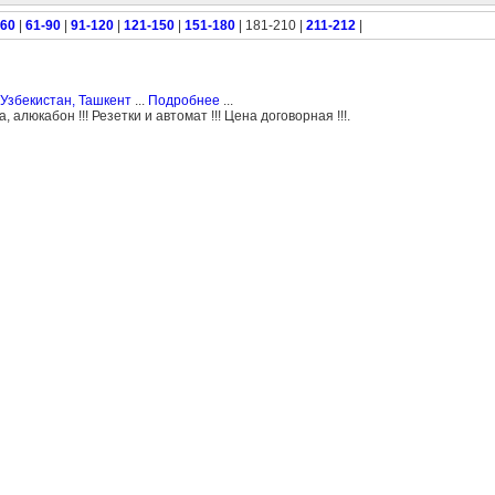
-60
|
61-90
|
91-120
|
121-150
|
151-180
| 181-210 |
211-212
|
Узбекистан, Ташкент
...
Подробнее
...
люкабон !!! Резетки и автомат !!! Цена договорная !!!.