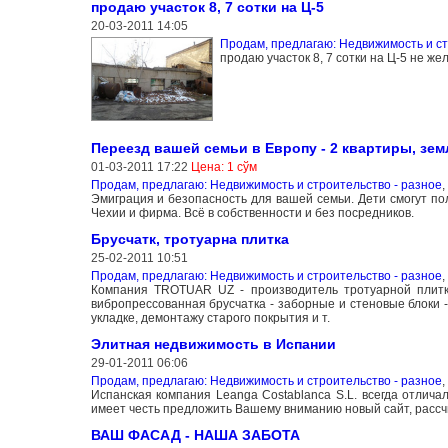
продаю участок 8, 7 сотки на Ц-5
20-03-2011 14:05
Продам, предлагаю: Недвижимость и ст
продаю участок 8, 7 сотки на Ц-5 не ж
Переезд вашей семьи в Европу - 2 квартиры, зем
01-03-2011 17:22
Цена: 1 сўм
Продам, предлагаю: Недвижимость и строительство - разное
,
Эмиграция и безопасность для вашей семьи. Дети смогут по
Чехии и фирма. Всё в собственности и без посредников.
Брусчатк, тротуарна плитка
25-02-2011 10:51
Продам, предлагаю: Недвижимость и строительство - разное
,
Компания TROTUAR UZ - производитель тротуарной плитки
вибропрессованная брусчатка - заборные и стеновые блоки - 
укладке, демонтажу старого покрытия и т.
Элитная недвижимость в Испании
29-01-2011 06:06
Продам, предлагаю: Недвижимость и строительство - разное
,
Испанская компания Leanga Costablanca S.L. всегда отлича
имеет честь предложить Вашему вниманию новый сайт, расс
ВАШ ФАСАД - НАША ЗАБОТА