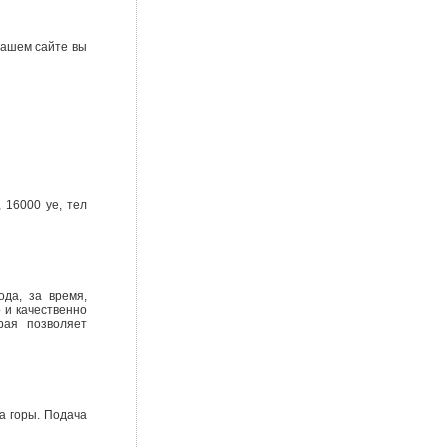
нашем сайте вы
 16000 уе, тел
да, за время,
 и качественно
рая позволяет
а горы. Подача