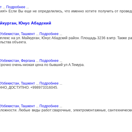
т
...
Подробнее
...
ния!» Если Вы еще не определились, что именно хотите получить от прове
айкурган, Юнус Абадский
Узбекистан, Ташкент
...
Подробнее
...
плекс на ул. Майкурган, Юнус Абадский район. Площадь 3236 в.мтр. Также р
льства объекта.
Узбекистан, Фергана
...
Подробнее
...
срочно очень низкая цена по бывший ул А.Темура.
Узбекистан, Ташкент
...
Подробнее
...
О, ДОСТУПНО. +998973316045.
Узбекистан, Ташкент
...
Подробнее
...
ложности. Любые виды работ:сварочные, электромонтажные, сантехнически
.