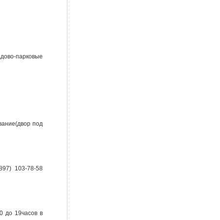
дово-парковые
вание(двор под
97) 103-78-58
0 до 19часов в