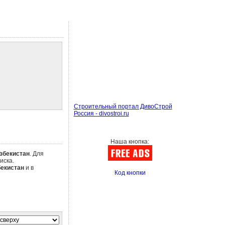
Строительный портал ДивоСтрой
Россия - divostroi.ru
Наша кнопка:
збекистан
. Для
иска.
бекистан
и в
Код кнопки