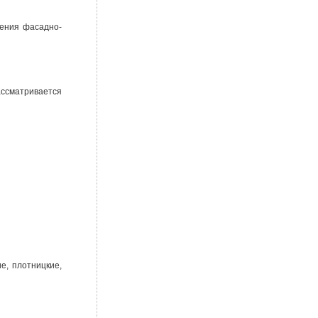
дения фасадно-
ассматривается
е, плотницкие,